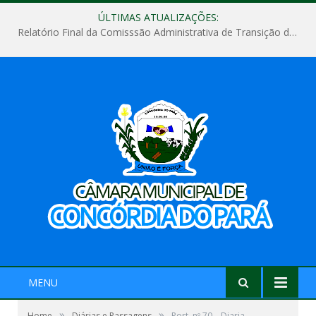
ÚLTIMAS ATUALIZAÇÕES:
Relatório Final da Comisssão Administrativa de Transição de Mandato do Poder Legislativo do Município de Concórdia do Pará
MENU
»
»
Home
Diárias e Passagens
Port. nº 70 – Diaria