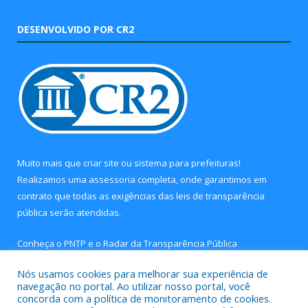
DESENVOLVIDO POR CR2
Muito mais que
criar site
ou
sistema para prefeituras
!
Realizamos uma
assessoria
completa, onde garantimos em
contrato que todas as exigências das
leis de transparência
pública
serão atendidas.
Conheça o
PNTP
e o
Radar da Transparência Pública
Nós usamos cookies para melhorar sua experiência de
navegação no portal. Ao utilizar nosso portal, você
concorda com a política de monitoramento de cookies.