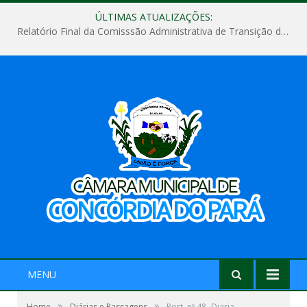
ÚLTIMAS ATUALIZAÇÕES:
Relatório Final da Comisssão Administrativa de Transição de Mandato do Poder Legislativo do Município de Concórdia do Pará
MENU
»
»
Home
Diárias e Passagens
Port. nº 48- Diaria