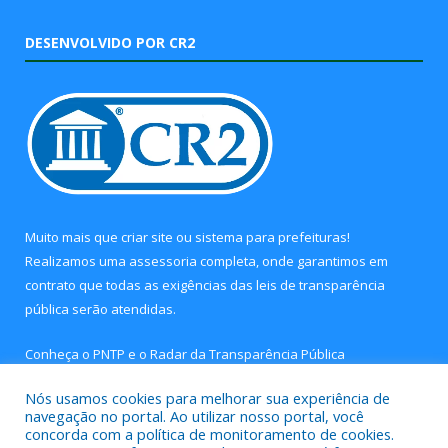
DESENVOLVIDO POR CR2
Muito mais que
criar site
ou
sistema para prefeituras
!
Realizamos uma
assessoria
completa, onde garantimos em
contrato que todas as exigências das
leis de transparência
pública
serão atendidas.
Conheça o
PNTP
e o
Radar da Transparência Pública
Nós usamos cookies para melhorar sua experiência de
navegação no portal. Ao utilizar nosso portal, você
concorda com a política de monitoramento de cookies.