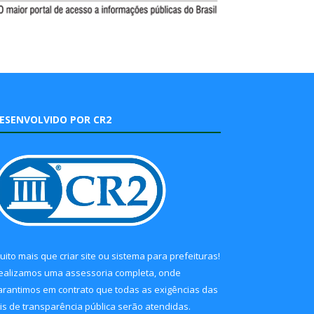
ESENVOLVIDO POR CR2
uito mais que
criar site
ou
sistema para prefeituras
!
ealizamos uma
assessoria
completa, onde
arantimos em contrato que todas as exigências das
eis de transparência pública
serão atendidas.