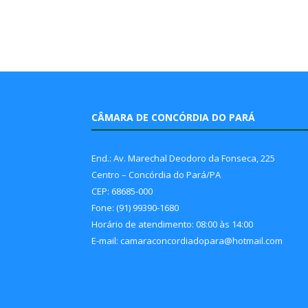
CÂMARA DE CONCÓRDIA DO PARÁ
End.: Av. Marechal Deodoro da Fonseca, 225
Centro – Concórdia do Pará/PA
CEP: 68685-000
Fone: (91) 99390-1680
Horário de atendimento: 08:00 às 14:00
E-mail: camaraconcordiadopara@hotmail.com