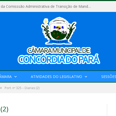
Relatório Final da Comisssão Administrativa de Transição de Mandato do Poder Legislativo do Município de Concórdia do Pará
CÂMARA
ATIVIDADES DO LEGISLATIVO
SESSÕE
»
Port. nº 325 – Diarias (2)
(2)