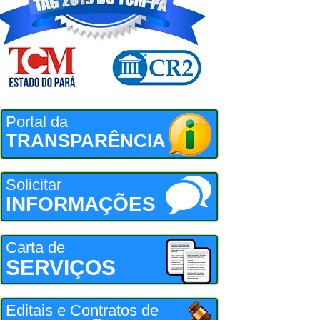
Portal da
TRANSPARÊNCIA
Solicitar
INFORMAÇÕES
Carta de
SERVIÇOS
Editais e Contratos de