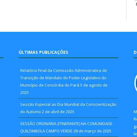
ÚLTIMAS PUBLICAÇÕES
D
Relatório Final da Comisssão Administrativa de
Transição de Mandato do Poder Legislativo do
Município de Concórdia do Pará
5 de agosto de
2025
Sessão Especial ao Dia Mundial da Conscientização
do Autismo
2 de abril de 2025
M
R
SESSÃO ORDINÁRIA (ITINERANTE) NA COMUNIDADE
g
QUILOMBOLA CAMPO VERDE
28 de março de 2025
l