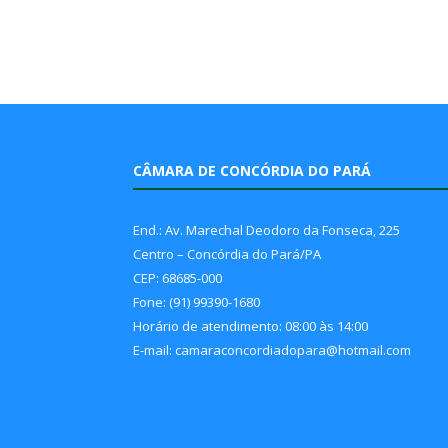
CÂMARA DE CONCÓRDIA DO PARÁ
End.: Av. Marechal Deodoro da Fonseca, 225
Centro – Concórdia do Pará/PA
CEP: 68685-000
Fone: (91) 99390-1680
Horário de atendimento: 08:00 às 14:00
E-mail: camaraconcordiadopara@hotmail.com