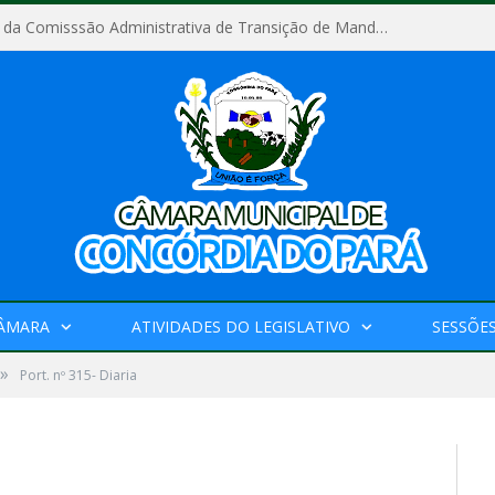
Relatório Final da Comisssão Administrativa de Transição de Mandato do Poder Legislativo do Município de Concórdia do Pará
CÂMARA
ATIVIDADES DO LEGISLATIVO
SESSÕE
»
Port. nº 315- Diaria