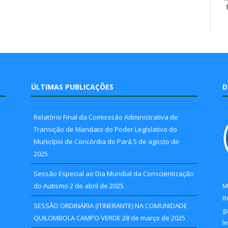
ÚLTIMAS PUBLICAÇÕES
D
Relatório Final da Comisssão Administrativa de
Transição de Mandato do Poder Legislativo do
Município de Concórdia do Pará
5 de agosto de
2025
Sessão Especial ao Dia Mundial da Conscientização
do Autismo
2 de abril de 2025
M
R
SESSÃO ORDINÁRIA (ITINERANTE) NA COMUNIDADE
g
QUILOMBOLA CAMPO VERDE
28 de março de 2025
l