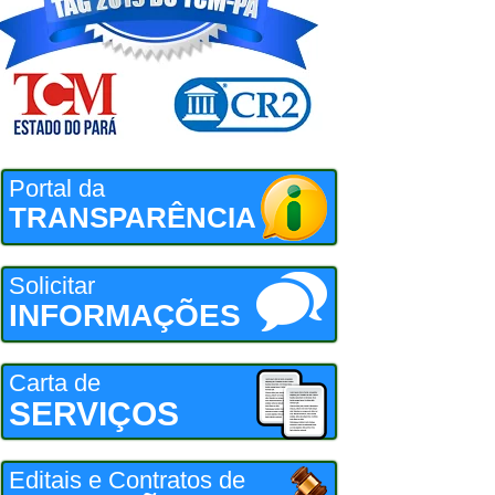
Portal da
TRANSPARÊNCIA
Solicitar
INFORMAÇÕES
Carta de
SERVIÇOS
Editais e Contratos de