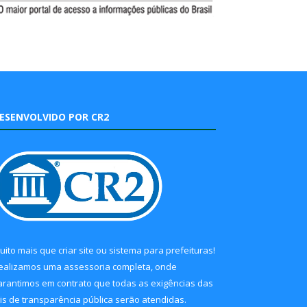
ESENVOLVIDO POR CR2
uito mais que
criar site
ou
sistema para prefeituras
!
ealizamos uma
assessoria
completa, onde
arantimos em contrato que todas as exigências das
eis de transparência pública
serão atendidas.