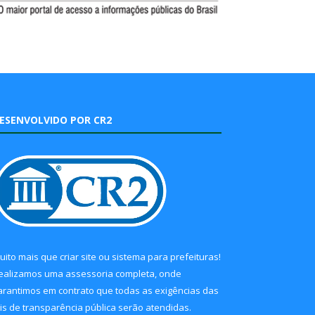
ESENVOLVIDO POR CR2
uito mais que
criar site
ou
sistema para prefeituras
!
ealizamos uma
assessoria
completa, onde
arantimos em contrato que todas as exigências das
eis de transparência pública
serão atendidas.