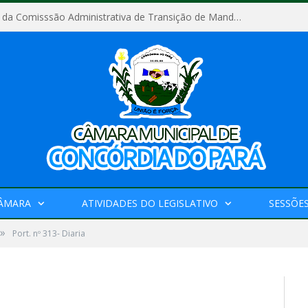
Relatório Final da Comisssão Administrativa de Transição de Mandato do Poder Legislativo do Município de Concórdia do Pará
CÂMARA
ATIVIDADES DO LEGISLATIVO
SESSÕE
»
Port. nº 313- Diaria