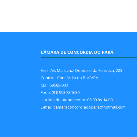
CÂMARA DE CONCÓRDIA DO PARÁ
End.: Av. Marechal Deodoro da Fonseca, 225
Centro – Concórdia do Pará/PA
CEP: 68685-000
Fone: (91) 99390-1680
Horário de atendimento: 08:00 às 14:00
E-mail: camaraconcordiadopara@hotmail.com