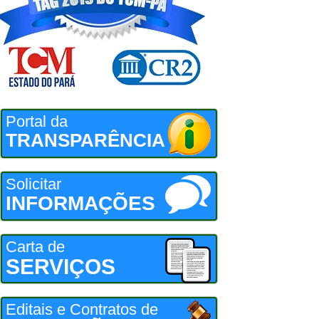
Portal da
TRANSPARÊNCIA
Solicitar
INFORMAÇÕES
Carta de
SERVIÇOS
Editais e Contratos de