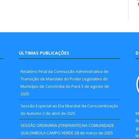
ÚLTIMAS PUBLICAÇÕES
D
Relatório Final da Comisssão Administrativa de
Transição de Mandato do Poder Legislativo do
Município de Concórdia do Pará
5 de agosto de
2025
Sessão Especial ao Dia Mundial da Conscientização
do Autismo
2 de abril de 2025
M
R
SESSÃO ORDINÁRIA (ITINERANTE) NA COMUNIDADE
g
QUILOMBOLA CAMPO VERDE
28 de março de 2025
l