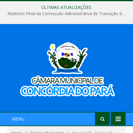
ÚLTIMAS ATUALIZAÇÕES:
Relatório Final da Comisssão Administrativa de Transição de Mandato do Poder Legislativo do Município de Concórdia do Pará
MENU
»
»
Home
Diárias e Passagens
Port. nº 198 – Diarias (3)