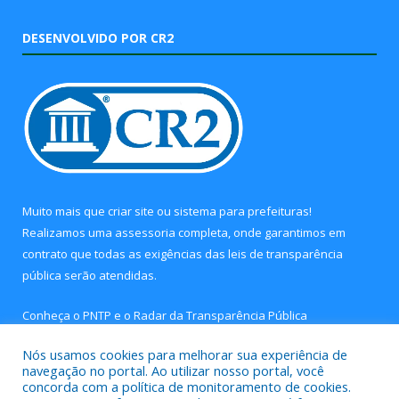
DESENVOLVIDO POR CR2
Muito mais que
criar site
ou
sistema para prefeituras
!
Realizamos uma
assessoria
completa, onde garantimos em
contrato que todas as exigências das
leis de transparência
pública
serão atendidas.
Conheça o
PNTP
e o
Radar da Transparência Pública
Nós usamos cookies para melhorar sua experiência de
navegação no portal. Ao utilizar nosso portal, você
concorda com a política de monitoramento de cookies.