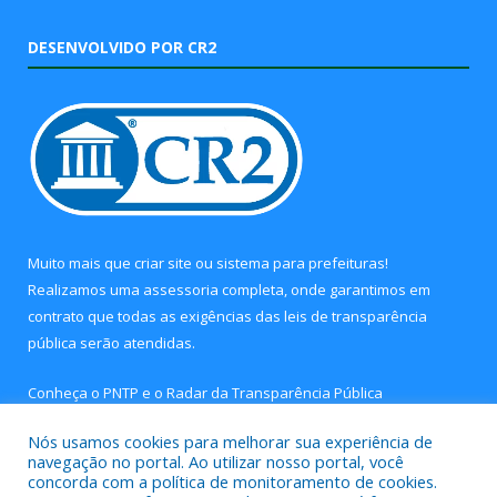
DESENVOLVIDO POR CR2
Muito mais que
criar site
ou
sistema para prefeituras
!
Realizamos uma
assessoria
completa, onde garantimos em
contrato que todas as exigências das
leis de transparência
pública
serão atendidas.
Conheça o
PNTP
e o
Radar da Transparência Pública
Nós usamos cookies para melhorar sua experiência de
navegação no portal. Ao utilizar nosso portal, você
concorda com a política de monitoramento de cookies.