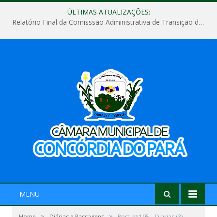
ÚLTIMAS ATUALIZAÇÕES:
Relatório Final da Comisssão Administrativa de Transição de Mandato do Poder Legislativo do Município de Concórdia do Pará
MENU
»
»
Home
Diárias e Passagens
Port. nº 195 – Diarias (3)