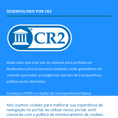
DESENVOLVIDO POR CR2
Muito mais que
criar site
ou
sistema para prefeituras
!
Realizamos uma
assessoria
completa, onde garantimos em
contrato que todas as exigências das
leis de transparência
pública
serão atendidas.
Conheça o
PNTP
e o
Radar da Transparência Pública
Nós usamos cookies para melhorar sua experiência de
navegação no portal. Ao utilizar nosso portal, você
concorda com a política de monitoramento de cookies.