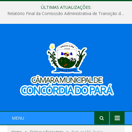
ÚLTIMAS ATUALIZAÇÕES:
Relatório Final da Comisssão Administrativa de Transição de Mandato do Poder Legislativo do Município de Concórdia do Pará
MENU
»
»
Home
Diárias e Passagens
Port. nº 180- Diaria