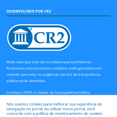
DESENVOLVIDO POR CR2
Muito mais que
criar site
ou
sistema para prefeituras
!
Realizamos uma
assessoria
completa, onde garantimos em
contrato que todas as exigências das
leis de transparência
pública
serão atendidas.
Conheça o
PNTP
e o
Radar da Transparência Pública
Nós usamos cookies para melhorar sua experiência de
navegação no portal. Ao utilizar nosso portal, você
concorda com a política de monitoramento de cookies.