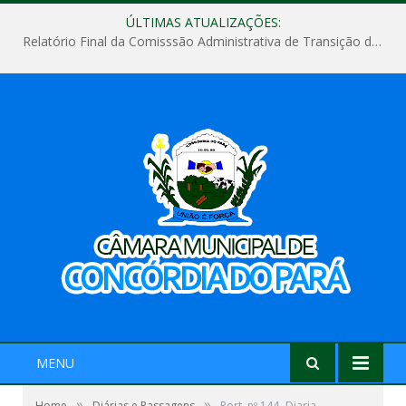
ÚLTIMAS ATUALIZAÇÕES:
Relatório Final da Comisssão Administrativa de Transição de Mandato do Poder Legislativo do Município de Concórdia do Pará
MENU
»
»
Home
Diárias e Passagens
Port. nº 144- Diaria