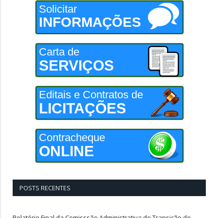
Solicitar
INFORMAÇÕES
Carta de
SERVIÇOS
Editais e Contratos de
LICITAÇÕES
Contracheque
ONLINE
POSTS RECENTES
Relatório Final da Comisssão Administrativa de Transição de