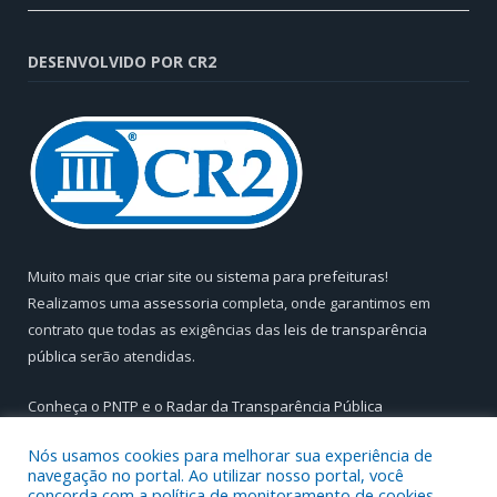
DESENVOLVIDO POR CR2
Muito mais que
criar site
ou
sistema para prefeituras
!
Realizamos uma
assessoria
completa, onde garantimos em
contrato que todas as exigências das
leis de transparência
pública
serão atendidas.
Conheça o
PNTP
e o
Radar da Transparência Pública
Nós usamos cookies para melhorar sua experiência de
navegação no portal. Ao utilizar nosso portal, você
concorda com a política de monitoramento de cookies.