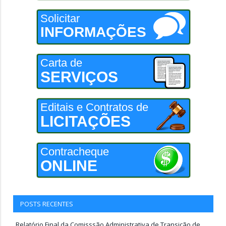
Solicitar
INFORMAÇÕES
Carta de
SERVIÇOS
Editais e Contratos de
LICITAÇÕES
Contracheque
ONLINE
POSTS RECENTES
Relatório Final da Comisssão Administrativa de Transição de