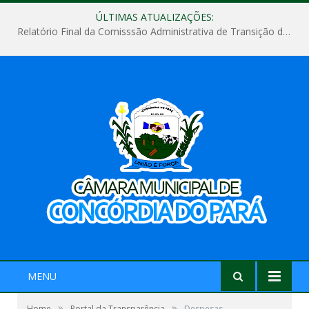
ÚLTIMAS ATUALIZAÇÕES:
Relatório Final da Comisssão Administrativa de Transição de Mandato do Poder Legislativo do Município de Concórdia do Pará
MENU
»
»
Home
Portal da Transparência
Despesas