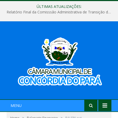
ÚLTIMAS ATUALIZAÇÕES:
Relatório Final da Comisssão Administrativa de Transição de Mandato do Poder Legislativo do Município de Concórdia do Pará
MENU
»
»
Home
Balancete Financeiro
BALFIN out