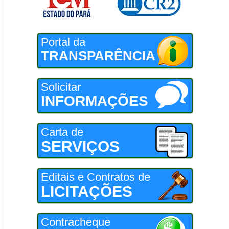
Portal da
TRANSPARÊNCIA
Solicitar
INFORMAÇÕES
Carta de
SERVIÇOS
Editais e Contratos de
LICITAÇÕES
Contracheque