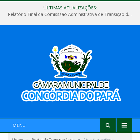
ÚLTIMAS ATUALIZAÇÕES:
Relatório Final da Comisssão Administrativa de Transição de Mandato do Poder Legislativo do Município de Concórdia do Pará
MENU
»
»
Home
Portal da Transparência
Atos Normativos