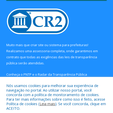
Muito mais que
criar site
ou
sistema para prefeituras
!
Realizamos uma
assessoria
completa, onde garantimos em
contrato que todas as exigências das
leis de transparência
pública
serão atendidas.
Conheça o
PNTP
e o
Radar da Transparência Pública
Nós usamos cookies para melhorar sua experiência de
navegação no portal. Ao utilizar nosso portal, você
concorda com a política de monitoramento de cookies.
Para ter mais informações sobre como isso é feito, acesse
Todos os direitos reservados a Câmara Municipal de Concórdia
Política de cookies (
Leia mais
). Se você concorda, clique em
do Pará.
ACEITO.