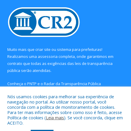
Muito mais que
criar site
ou
sistema para prefeituras
!
Realizamos uma
assessoria
completa, onde garantimos em
contrato que todas as exigências das
leis de transparência
pública
serão atendidas.
Conheça o
PNTP
e o
Radar da Transparência Pública
Nós usamos cookies para melhorar sua experiência de
navegação no portal. Ao utilizar nosso portal, você
concorda com a política de monitoramento de cookies.
Para ter mais informações sobre como isso é feito, acesse
Todos os direitos reservados a Câmara Municipal de Concórdia
Política de cookies (
Leia mais
). Se você concorda, clique em
do Pará.
ACEITO.