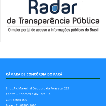
CÂMARA DE CONCÓRDIA DO PARÁ
End.: Av. Marechal Deodoro da Fonseca, 225
Centro – Concórdia do Pará/PA
CEP: 68685-000
Fone: (91) 99390-1680