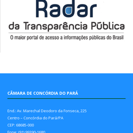
CÂMARA DE CONCÓRDIA DO PARÁ
End.: Av. Marechal Deodoro da Fonseca, 225
Centro – Concórdia do Pará/PA
CEP: 68685-000
Fone: (91) 99390-1680