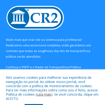
Muito mais que
criar site
ou
sistema para prefeituras
!
Realizamos uma
assessoria
completa, onde garantimos em
contrato que todas as exigências das
leis de transparência
pública
serão atendidas.
Conheça o
PNTP
e o
Radar da Transparência Pública
Nós usamos cookies para melhorar sua experiência de
navegação no portal. Ao utilizar nosso portal, você
concorda com a política de monitoramento de cookies.
Para ter mais informações sobre como isso é feito, acesse
Todos os direitos reservados a Câmara Municipal de Concórdia
Política de cookies (
Leia mais
). Se você concorda, clique em
do Pará.
ACEITO.