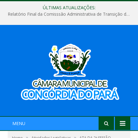
ÚLTIMAS ATUALIZAÇÕES:
Relatório Final da Comisssão Administrativa de Transição de Mandato do Poder Legislativo do Município de Concórdia do Pará
MENU
»
»
Home
Atividades Legislativas
ATA DA 2ª SESSÃO